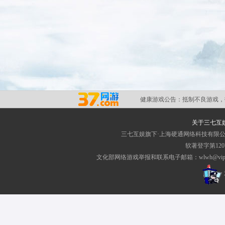
健康游戏公告：
抵制不良游戏，
关于三七互
三七互娱旗下·上海硬通网络科技有限
软著登字第1207
文化部网络游戏举报和联系电子邮箱：wlwh@vip