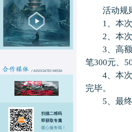
活动规
1、本次活
2、本次活
3、高额充
笔300元、5
4、本次活
完毕。
5、最终解
扫描二维码
即获取专属
暖心服务哦！