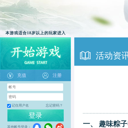
本游戏适合18岁以上的玩家进入
活动资
充值
注册
记住用户名
忘记密码？
登录
一、
趣味
粽子
其他帐号登录：