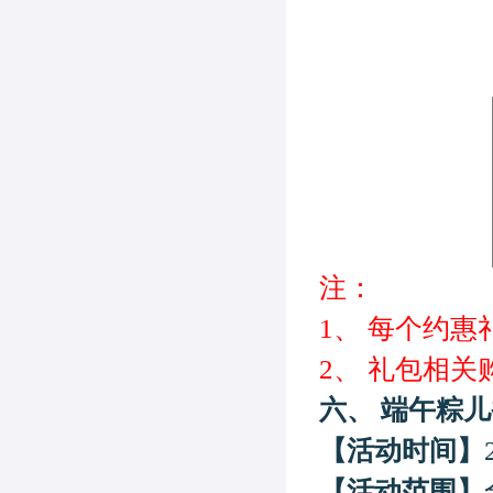
注：
1、
每个约惠
2、
礼包相关
六、
端午粽
儿
【活动时间】
【活动范围】