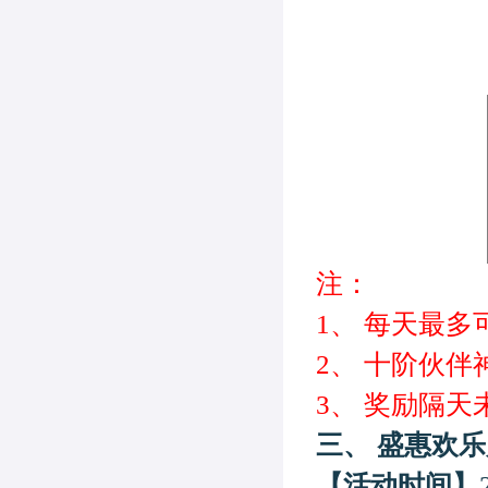
注：
1、
每天最多
2、
十阶
伙伴
3、
奖励隔天
三、
盛惠
欢乐
【活动时间】