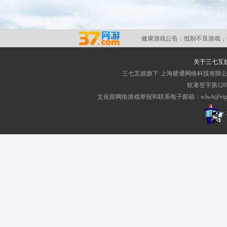
健康游戏公告：
抵制不良游戏，
关于三七互
三七互娱旗下·上海硬通网络科技有限
软著登字第1207
文化部网络游戏举报和联系电子邮箱：wlwh@vip