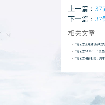
上一篇：
3
下一篇：
3
相关文章
•
37青云志全服随机抽取
•
37青云志10.28-10.3
•
37青云志相伴相随，周