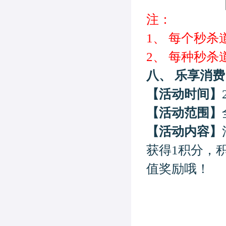
注：
1、
每个
秒杀
2、
每种
秒杀
八、
乐享消费
【活动时间】
【活动范围】
【活动内容】
获得
1
积分，
值奖励哦！