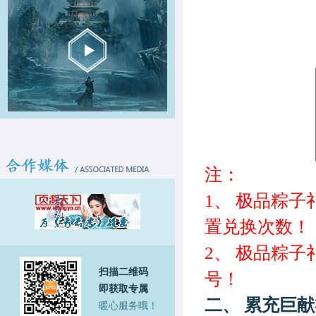
注：
1、
极品粽子
置
兑换
次数
！
2、
极品
粽子
扫描二维码
号！
即获取专属
二、
累充
巨献
暖心服务哦！