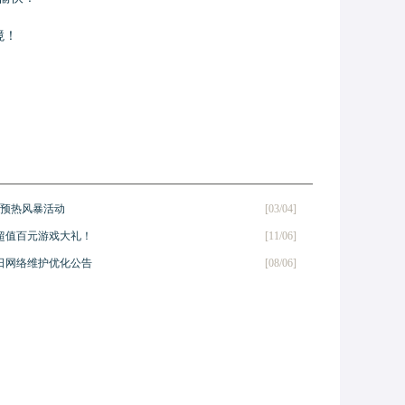
境！
年预热风暴活动
[03/04]
超值百元游戏大礼！
[11/06]
7日网络维护优化公告
[08/06]