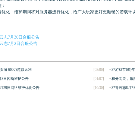
整：
优化：维护期间将对服务器进行优化，给广大玩家更好更顺畅的游戏环
青云志7月30日合服公告
青云志7月2日合服公告
美页游 600万超额返利
[03/06]
•
37游戏节6周
1月8日闪断维护公告
[01/07]
•
积分闯关，赢
0月29日网络维护优化公告
[10/30]
•
37青云志8月