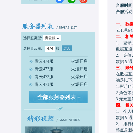
合服时间
合服活动
一、
数
s313和s4
二、
相
选择服类型:
青云服
1、 登录
选择
青云服
:
服
进入
数据互通后
2、 充值
青云474服
火爆开启
数据互通后
三、
账
青云473服
火爆开启
在数据互通
青云472服
火爆开启
满足以下
青云471服
火爆开启
1.最近
2.角色等
3.无元
四、
相
1、 个人
数据互通后
2、 排
整点刷新排