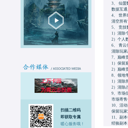
3、 仙盟
数据互通后
4、 世界
清空所有
5、 竞技
1）清除
2）个人
6、 青云
清除玩家占
7、巅峰
1）保留
2）巅峰
8、领地
1）清除
2）清除
9、市场
市场寄售信
10、活
扫描二维码
保留玩家活
即获取专属
11、副
经验副本
暖心服务哦！