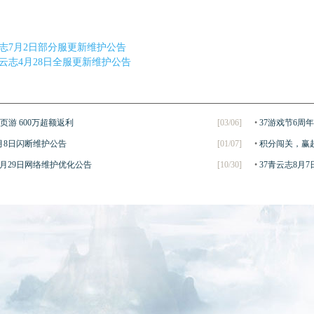
志7月2日部分服更新维护公告
青云志4月28日全服更新维护公告
美页游 600万超额返利
[03/06]
•
37游戏节6周
1月8日闪断维护公告
[01/07]
•
积分闯关，赢
0月29日网络维护优化公告
[10/30]
•
37青云志8月