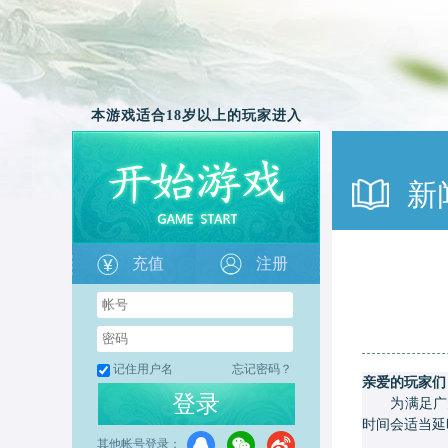
本游戏适合18岁以上的玩家进入
新
充值
注册
记住用户名
忘记密码？
亲爱的玩家们
登录
为满足广大
时间会适当延
其他帐号登录：