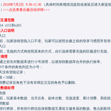
：
2018年7月2日 9:30-11:30
（具体时间将视情况提前或者延后请大家提
：
>>>
点击查看合服活动详情
<<<
据互通范围
24 s151和s265
关入口说明
入口
，玩家游戏登陆入口不变。玩家可以按照合服之前的登录习惯照常登录
入口
，充值的方式将按照原来的方式，自行选择需要充值的区服进行充值。
号清理
之前先对数据库进行小号清理，以便加快数据库合并的执行效率。
3个条件的角色判定为小号：
14天没有登陆记录；
级＜50级；
宝消费记录且角色下没有非绑定元宝的角色予以删除。
关数据处理
数据
，玩家基本数据、当天任务、副本次数、充值进度、累计消费、系统祝
行榜数据
行榜前，所有排行榜信息保留数据互通前主服务器的数据。整点刷新排