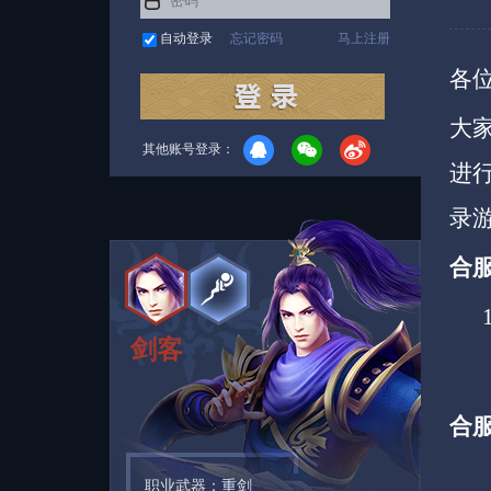
自动登录
忘记密码
马上注册
各
大
其他账号登录：
进
录
合
1月
剑客
合
职业武器：重剑