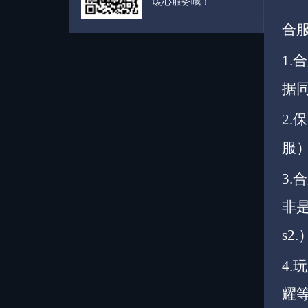
暖心服务哦！
合
1.
据
2
服
3
非
s2.
4
耀