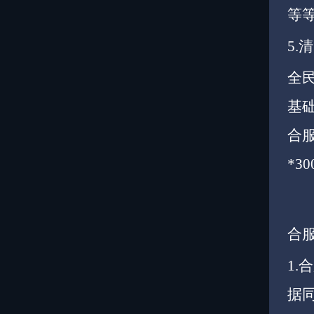
等
5.
全民
基
合服
*3
合
1.
据