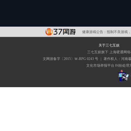
健康游戏公告：
抵制不良游戏，
关于三七互娱
三七互娱旗下·上海硬通网
文网游备字〔2015〕Ｗ-RPG 0243 号
|
著作权人：河南
文化市场举报平台
纠纷处理