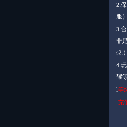
2
服
3
非
s2.
4
耀
l
等
l