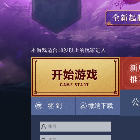
本游戏适合
18岁以上
的玩家进入
公
签 到
微端下载