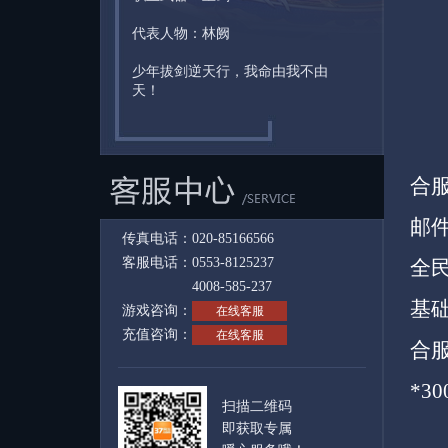
代表人物：林阙
少年拔剑逆天行，我命由我不由
天！
合
邮
传真电话：020-85166566
客服电话：0553-8125237
全民
4008-585-237
基
游戏咨询：
在线客服
充值咨询：
在线客服
合服
*3
扫描二维码
即获取专属