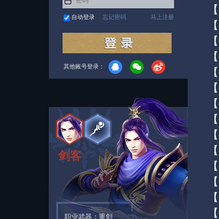
【
自动登录
忘记密码
马上注册
【
【
【
其他账号登录：
【
【
【
【
【
【
剑客
【
【
【
【
职业武器：重剑