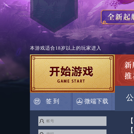
本游戏适合
18岁以上
的玩家进入
公
签 到
微端下载
【
【