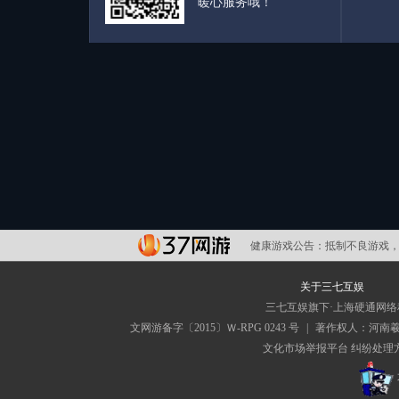
暖心服务哦！
健康游戏公告：
抵制不良游戏，
关于三七互娱
三七互娱旗下·上海硬通网
文网游备字〔2015〕Ｗ-RPG 0243 号
|
著作权人：河南
文化市场举报平台
纠纷处理