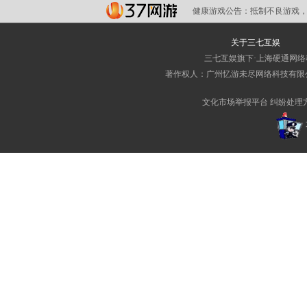
健康游戏公告：
抵制不良游戏，
关于三七互娱
三七互娱旗下·上海硬通网
著作权人：广州忆游未尽网络科技有限
文化市场举报平台
纠纷处理