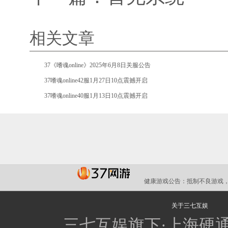
相关文章
•
37《嗜魂online》2025年6月8日关服公告
•
37嗜魂online42服1月27日10点震撼开启
•
37嗜魂online40服1月13日10点震撼开启
健康游戏公告：
抵制不良游戏，
关于三七互娱
三七互娱旗下·上海硬