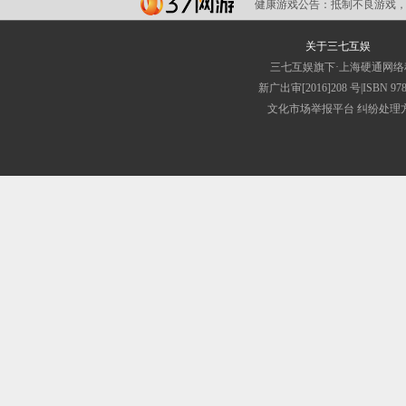
健康游戏公告：
抵制不良游戏，
关于三七互娱
三七互娱旗下·上海硬通网
新广出审[2016]208 号|IS
文化市场举报平台
纠纷处理