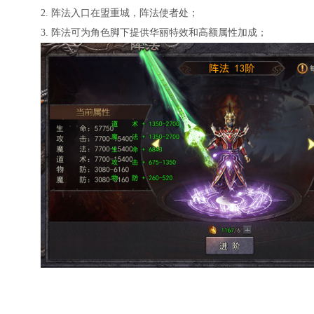
2. 阵法入口在盟重城，阵法使者处；
3. 阵法可为角色脚下提供华丽特效和高额属性加成；