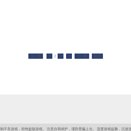
上一页
1
2
3
4
下一页
尾页
抵制不良游戏，拒绝盗版游戏。 注意自我保护，谨防受骗上当。 适度游戏益脑，沉迷