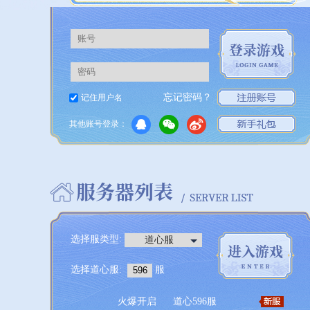
忘记密码？
记住用户名
其他账号登录：
选择服类型:
道心服
选择
道心服
:
服
火爆开启
道心596服