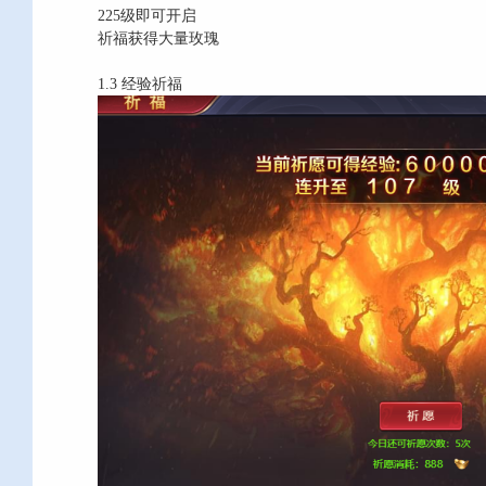
225级即可开启
祈福获得大量玫瑰
1.3 经验祈福