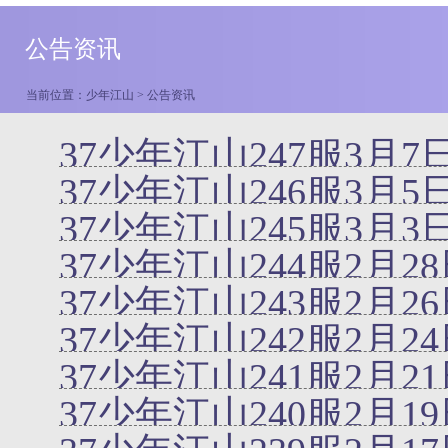
公告资讯
当前位置：
少年江山
>
公告资讯
37少年江山247服3月7
37少年江山246服3月
37少年江山245服3月
37少年江山244服2月2
37少年江山243服2月2
37少年江山242服2月2
37少年江山241服2月2
37少年江山240服2月1