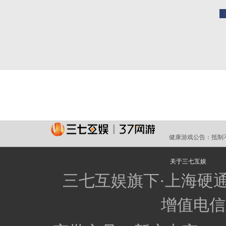
健康游戏公告：
抵制
关于三七互娱
三七互娱旗下·上海硬
增值电信业