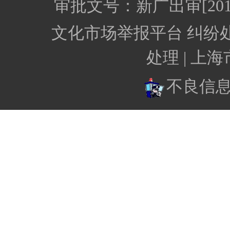
审批文号：新广出审[201
文化市场举报平台
纠纷
处理 |
上海
不良信