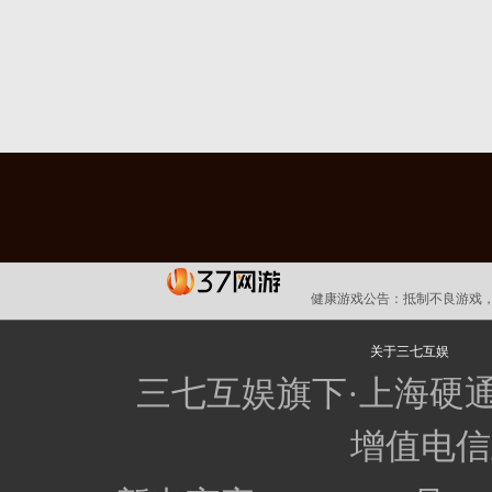
健康游戏公告：
抵制不良游戏，
关于三七互娱
三七互娱旗下·上海硬
增值电信业