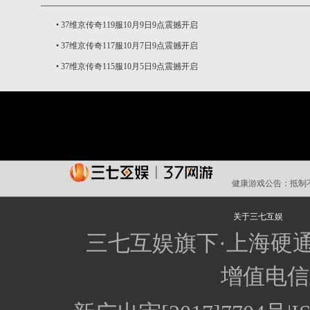
•
37维京传奇119服10月9日9点震撼开启
•
37维京传奇117服10月7日9点震撼开启
•
37维京传奇115服10月5日9点震撼开启
健康游戏公告：
抵制
关于三七互娱
三七互娱旗下·上海硬
增值电信业