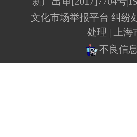
新广出审[2017]7704
文化市场举报平台
纠纷
处理 |
上海
不良信