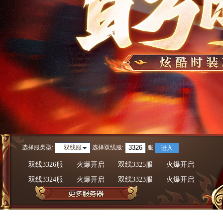
选择服类型:
选择
双线服
:
服
双线服
进入
双线3326服
火爆开启
双线3325服
火爆开启
双线3324服
火爆开启
双线3323服
火爆开启