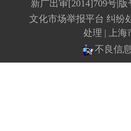
新广出审[2014]709号
文化市场举报平台
纠纷
处理 |
上海
不良信