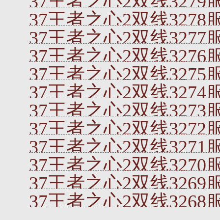
37王者之心2双线3279
37王者之心2双线3278
37王者之心2双线3277
37王者之心2双线3276
37王者之心2双线3275
37王者之心2双线3274
37王者之心2双线3273
37王者之心2双线3272
37王者之心2双线3271
37王者之心2双线3270
37王者之心2双线3269
37王者之心2双线3268