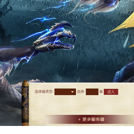
选择服类型:
选择
:
服
进入