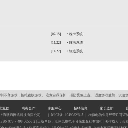
[07/15]
•
魂卡系统
[11/22]
•
阵法系统
[11/22]
•
锻造系统
抵制不良游戏，拒绝盗版游戏。 注意自我保护，谨防受骗上当。 适度游戏益脑，沉迷
七互娱
商务合作
客服中心
招聘信息
家长监护
·上海硬通网络科技有限公司
|
沪ICP备11049082号-5
|
增值电信业务经营许可证沪B2-
号 | ISBN 978-7-498-06558-2 | 出版单位：江苏凤凰电子音像出版社有限司 | 著作