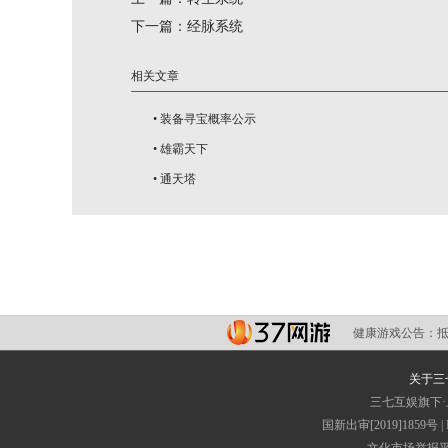
下一篇：
经脉系统
相关文章
•
装备寻宝概率公示
•
雄霸天下
•
通天塔
健康游戏公告：
关于三
三七互娱旗下
国新出审[2019]1859