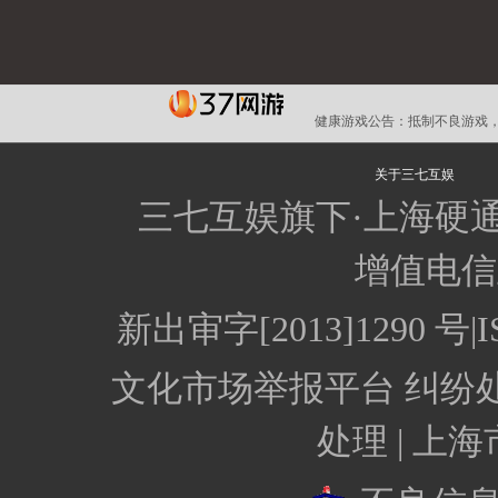
健康游戏公告：
抵制不良游戏，
关于三七互娱
三七互娱旗下·上海硬
增值电信业
新出审字[2013]1290 
文化市场举报平台
纠纷
处理 |
上海