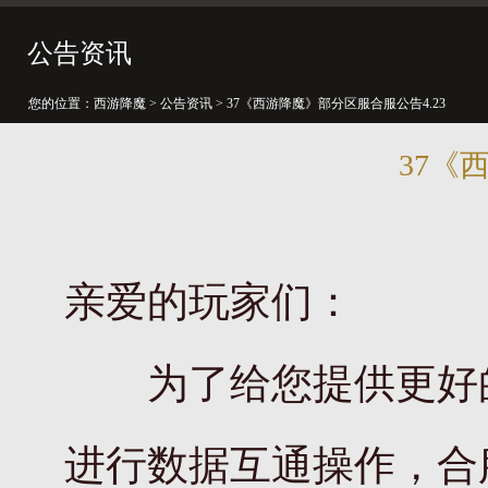
公告资讯
您的位置：
西游降魔
>
公告资讯
> 37《西游降魔》部分区服合服公告4.23
37《
亲爱的玩家们：
为了给您提供更好的
进行数据互通操作，合