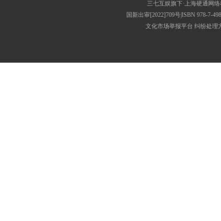
三七互娱旗下·上海硬通网
国新出审[2022]709号|ISBN 9
文化市场举报平台
纠纷处理