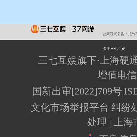
健康游戏公告：
抵制
关于三七互娱
三七互娱旗下·上海硬
增值电信业
国新出审[2022]709号
文化市场举报平台
纠纷
处理 |
上海