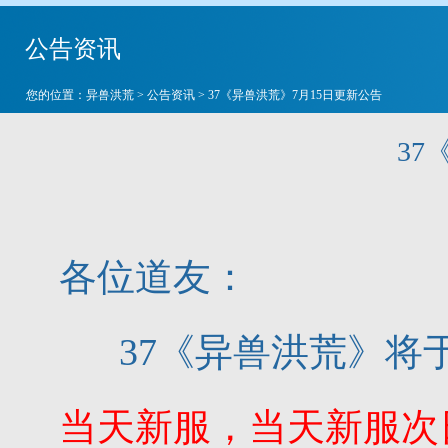
公告资讯
您的位置：
异兽洪荒
>
公告资讯
> 37《异兽洪荒》7月15日更新公告
37
各位道友：
37《异兽洪荒》将
当天新服，当天新服次