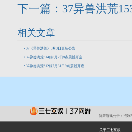
下一篇：
37异兽洪荒15
相关文章
•
37《异兽洪荒》8月3日更新公告
•
37异兽洪荒614服8月2日9点震撼开启
•
37异兽洪荒612服7月31日9点震撼开启
健康游戏公告：
抵制
关于三七互娱