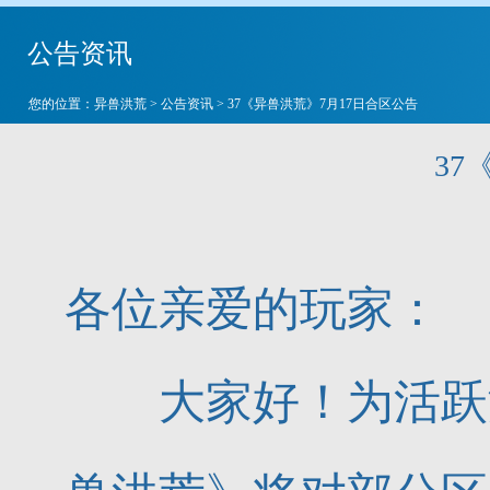
公告资讯
您的位置：
异兽洪荒
>
公告资讯
> 37《异兽洪荒》7月17日合区公告
37
各位亲爱的玩家：
大家好！为活跃游