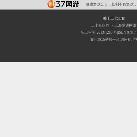
健康游戏公告：
抵制不良游戏，
关于三七互娱
三七互娱旗下·上海硬通网
新出审字[2013]1288 号|ISB
文化市场举报平台
纠纷处理