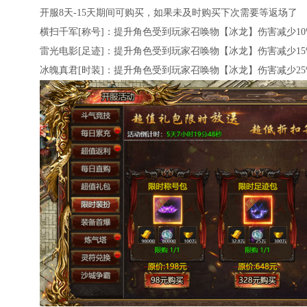
开服8天-15天期间可购买，如果未及时购买下次需要等返场了
横扫千军[称号]：提升角色受到玩家召唤物【冰龙】伤害减少10
雷光电影[足迹]：提升角色受到玩家召唤物【冰龙】伤害减少15
冰魄真君[时装]：提升角色受到玩家召唤物【冰龙】伤害减少25