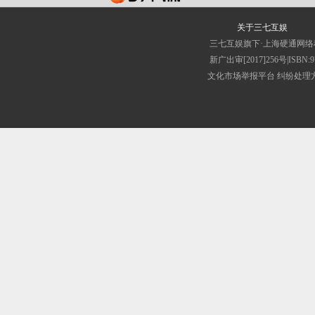
关于三七互娱
三七互娱旗下·上海硬通网
新广出审[2017]256号|IS
文化市场举报平台
纠纷处理