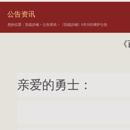
公告资讯
您的位置：
百战沙城
>
公告资讯
> 《百战沙城》6月10日维护公告
《
亲爱的勇士：