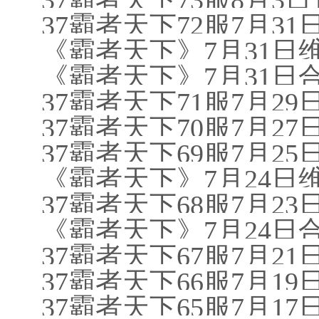
37霸者天下73服8月3
37霸者天下72服7月31
《霸者天下》7月31日
《霸者天下》7月31日
37霸者天下71服7月29
37霸者天下70服7月27
37霸者天下69服7月25
《霸者天下》7月24日
37霸者天下68服7月23
《霸者天下》7月24日
37霸者天下67服7月21
37霸者天下66服7月19
37霸者天下65服7月17