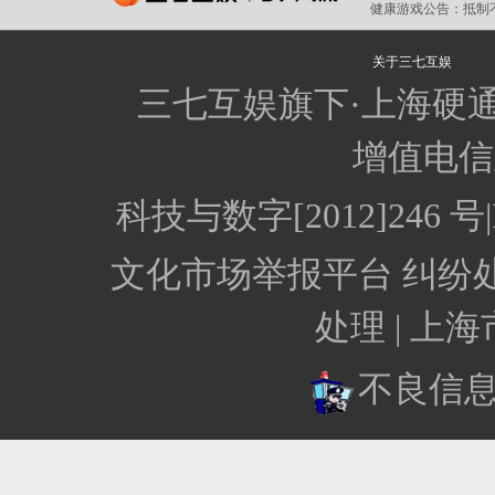
健康游戏公告：
抵制
关于三七互娱
三七互娱旗下·上海硬
增值电信业
科技与数字[2012]246
文化市场举报平台
纠纷
处理 |
上海
不良信