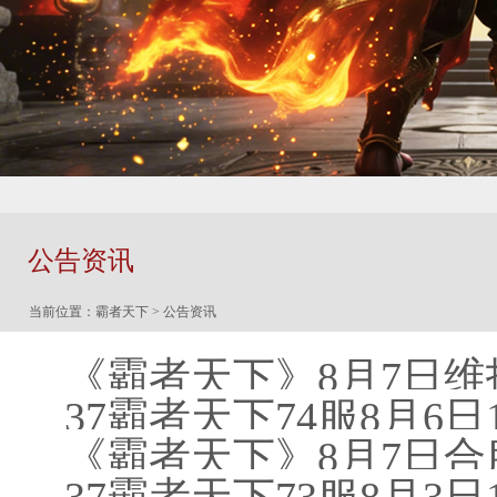
公告资讯
当前位置：
霸者天下
>
公告资讯
《霸者天下》8月7日
37霸者天下74服8月6
《霸者天下》8月7日合