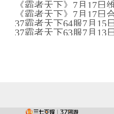
《霸者天下》7月17日
《霸者天下》7月17日
37霸者天下64服7月15
37霸者天下63服7月13