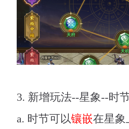
3.
新增玩法--星象--时
a.
时节可以
镶嵌
在星象