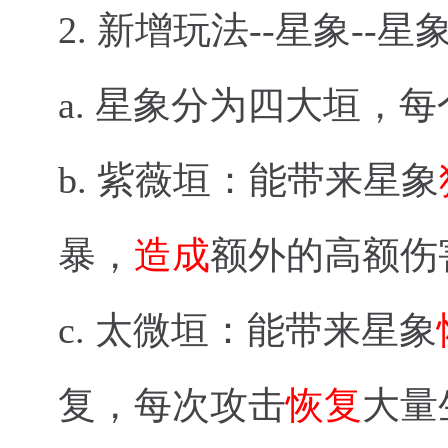
2.
新增玩法--星象--星
a.
星象分为四大垣，每
b.
紫薇垣：能带来星象
暴，
造成
额外的高额伤
c.
太微垣：能带来星象
复，每次攻击
恢复
大量