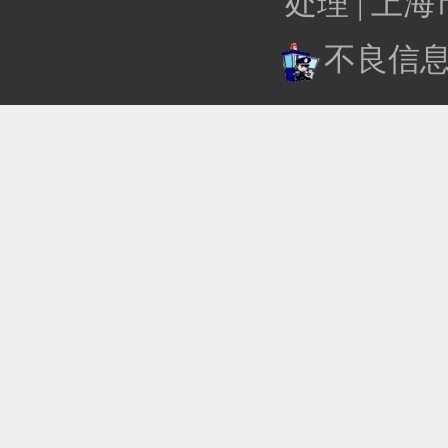
处理 |
上海
不良信