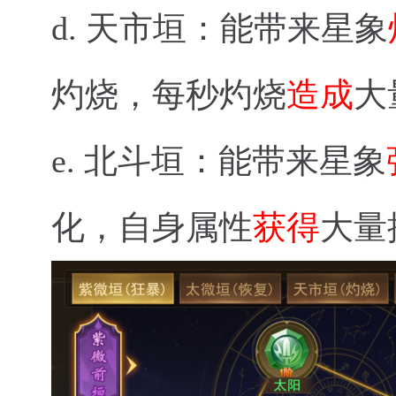
d.
天市垣：能带来星象
灼烧，每秒灼烧
造成
大
e.
北斗垣：能带来星象
化，自身属性
获得
大量