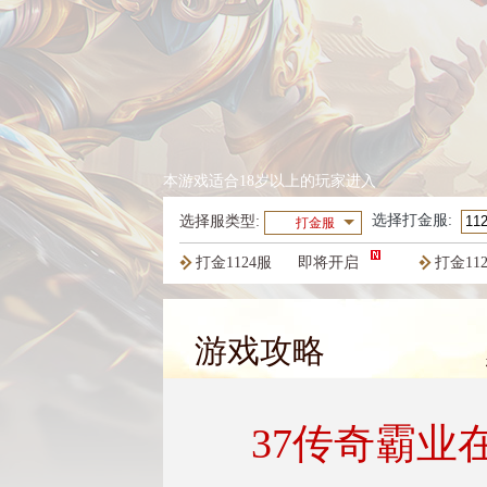
本游戏适合18岁以上的玩家进入
选择
打金服
:
选择服类型:
打金服
打金1124服
即将开启
打金11
打金1121服
火爆开启
打金11
游戏攻略
37传奇霸业