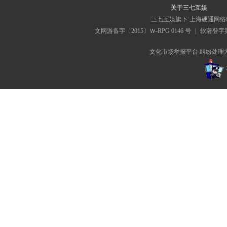
关于三七互娱
三七互娱旗下·上海硬通网
文网游备字〔2015〕Ｗ-RPG 0146 号
|
软著登字第0
文化市场举报平台
纠纷处理