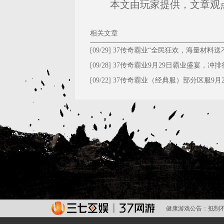
本文由玩家提供，文章观点
相关文章
[09/29]
37传奇霸业“全民狂欢，海量材料送
停！”
[09/28]
​37传奇霸业9月29日霸业盛宴，冲排
大礼！
[09/22]
37传奇霸业（经典服）部分区服9月2
维护公告
健康游戏公告：
抵制