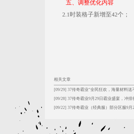
五、调整优化内容
2.1时装格子新增至42个；
相关文章
[09/29]
37传奇霸业“全民狂欢，海量材料送
停！”
[09/28]
​37传奇霸业9月29日霸业盛宴，冲排
大礼！
[09/22]
37传奇霸业（经典服）部分区服9月2
维护公告