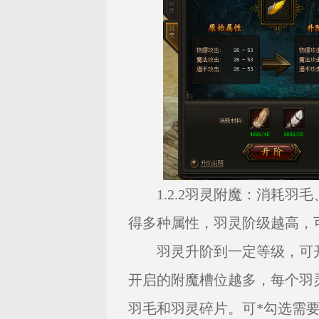
1.2.2羽灵附魔：消耗
得多种属性，羽灵阶级越高，
羽灵升阶到一定等级，可开
开启的附魔槽位越多，每个羽
羽毛和羽灵碎片。可*勾选需