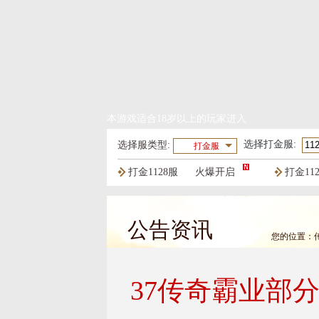
本游戏适合18岁以上的玩家进入
选择
打金服
:
选择服类型:
打金服
打金1128服
火爆开启
打金11
打金1125服
火爆开启
打金11
公告资讯
您的位置：
37传奇霸业部分