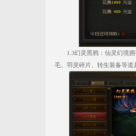
1.3幻灵黑鸦：仙灵幻境
毛、羽灵碎片、转生装备等道