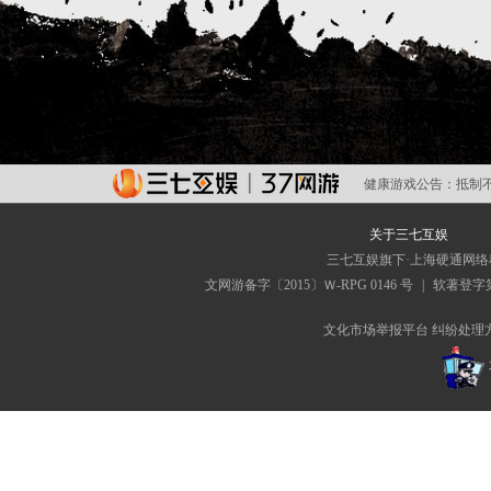
健康游戏公告：
抵制
关于三七互娱
三七互娱旗下·上海硬通网
文网游备字〔2015〕Ｗ-RPG 0146 号
|
软著登字第0
文化市场举报平台
纠纷处理