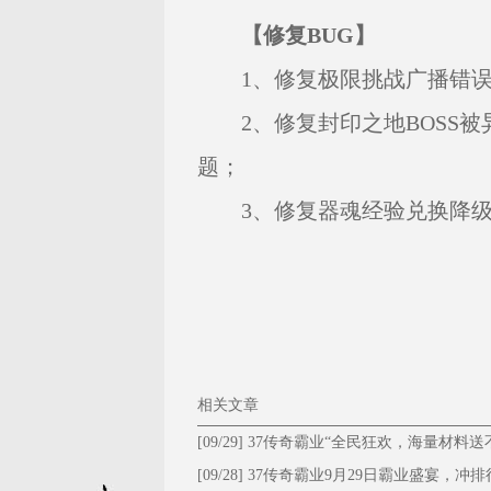
【修复BUG】
1、修复极限挑战广播错误
2、修复封印之地BOSS被
题；
3、修复器魂经验兑换降级
相关文章
[09/29]
37传奇霸业“全民狂欢，海量材料送
停！”
[09/28]
​37传奇霸业9月29日霸业盛宴，冲排