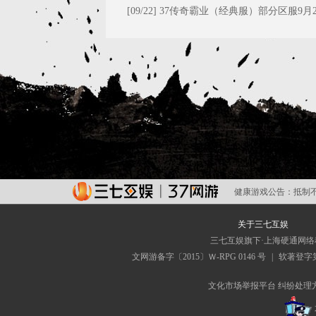
大礼！
[09/22]
37传奇霸业（经典服）部分区服9月2
维护公告
健康游戏公告：
抵制
关于三七互娱
三七互娱旗下·上海硬通网
文网游备字〔2015〕Ｗ-RPG 0146 号
|
软著登字第0
文化市场举报平台
纠纷处理