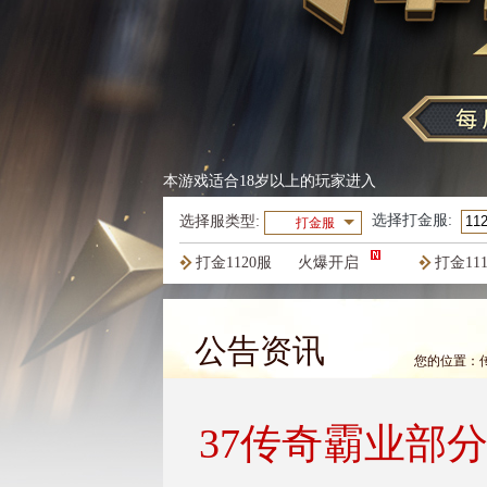
本游戏适合18岁以上的玩家进入
选择
打金服
:
选择服类型:
打金服
打金1120服
火爆开启
打金11
打金1117服
火爆开启
打金11
公告资讯
您的位置：
37传奇霸业部分