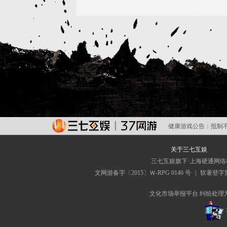
维护公告
健康游戏公告：
抵制
关于三七互娱
三七互娱旗下·上海硬通网
文网游备字〔2015〕Ｗ-RPG 0146 号
|
软著登字第0
文化市场举报平台
纠纷处理