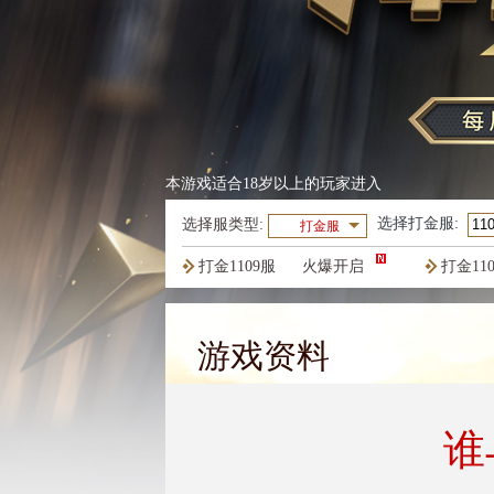
本游戏适合18岁以上的玩家进入
选择
打金服
:
选择服类型:
打金服
打金1109服
火爆开启
打金11
打金1106服
火爆开启
打金11
游戏资料
谁