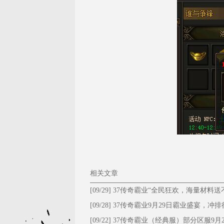
相关文章
[09/29]
37传奇霸业“全民狂欢，海量材料送
停！”
[09/28]
​37传奇霸业9月29日霸业盛宴，冲排
大礼！
[09/22]
37传奇霸业（经典服）部分区服9月2