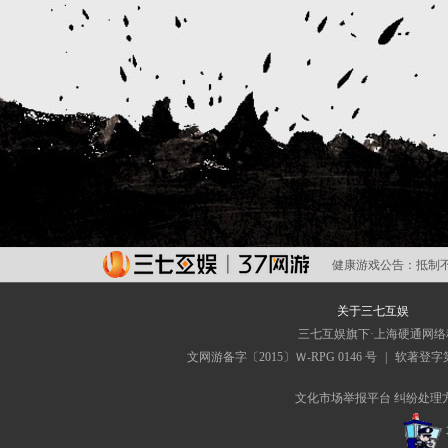
健康游戏公告：
抵制
关于三七互娱
三七互娱旗下·上海硬通网
文网游备字〔2015〕Ｗ-RPG 0146 号
|
软著登字第0
文化市场举报平台
纠纷处理