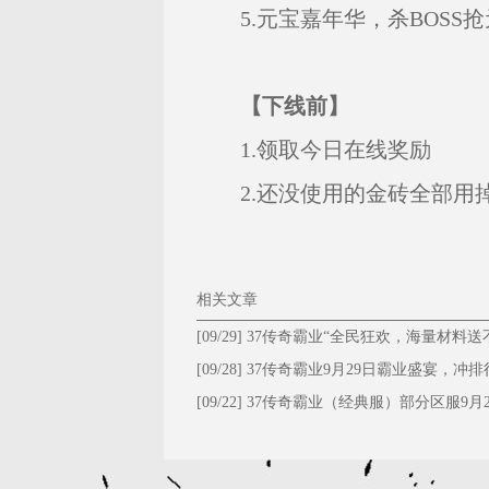
5.元宝嘉年华，杀BOSS抢
【下线前】
1.领取今日在线奖励
2.还没使用的金砖全部用
相关文章
[09/29]
37传奇霸业“全民狂欢，海量材料送
停！”
[09/28]
​37传奇霸业9月29日霸业盛宴，冲排
大礼！
[09/22]
37传奇霸业（经典服）部分区服9月2
维护公告