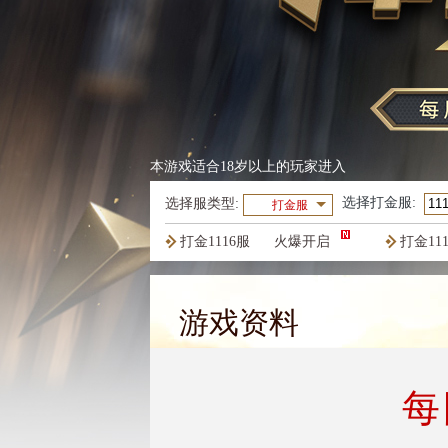
本游戏适合18岁以上的玩家进入
选择
打金服
:
选择服类型:
打金服
打金1116服
火爆开启
打金11
打金1113服
火爆开启
打金11
游戏资料
每