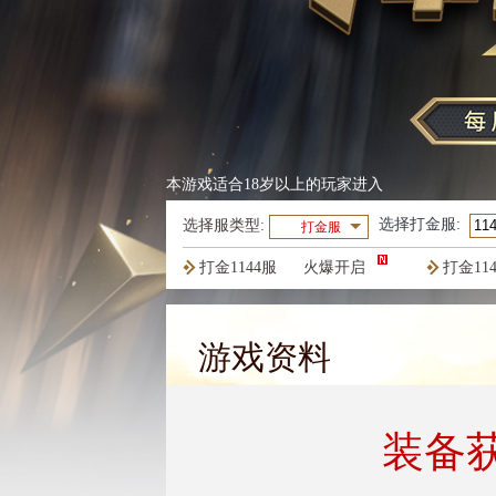
本游戏适合18岁以上的玩家进入
选择
打金服
:
选择服类型:
打金服
打金1144服
火爆开启
打金11
打金1141服
火爆开启
打金11
游戏资料
装备