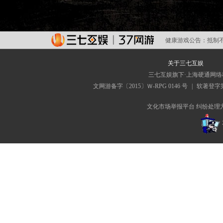
健康游戏公告：
抵制
关于三七互娱
三七互娱旗下·上海硬通网
文网游备字〔2015〕Ｗ-RPG 0146 号
|
软著登字第0
文化市场举报平台
纠纷处理