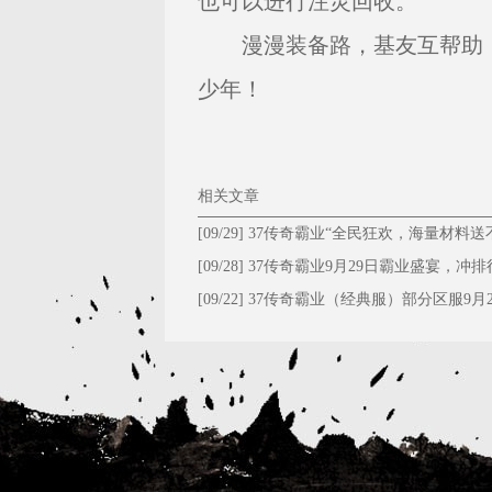
也可以进行注灵回收。
漫漫装备路，基友互帮助，努
少年！
相关文章
[09/29]
37传奇霸业“全民狂欢，海量材料送
停！”
[09/28]
​37传奇霸业9月29日霸业盛宴，冲排
大礼！
[09/22]
37传奇霸业（经典服）部分区服9月2
维护公告