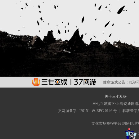
健康游戏公告：
抵制
关于三七互娱
三七互娱旗下·上海硬通网
文网游备字〔2015〕Ｗ-RPG 0146 号
|
软著登字第0
文化市场举报平台
纠纷处理