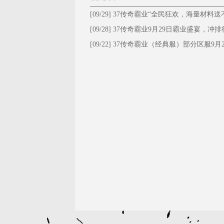
[09/29]
37传奇霸业“全民狂欢，海量材料送
停！”
[09/28]
​37传奇霸业9月29日霸业盛宴，冲排
大礼！
[09/22]
37传奇霸业（经典服）部分区服9月2
维护公告