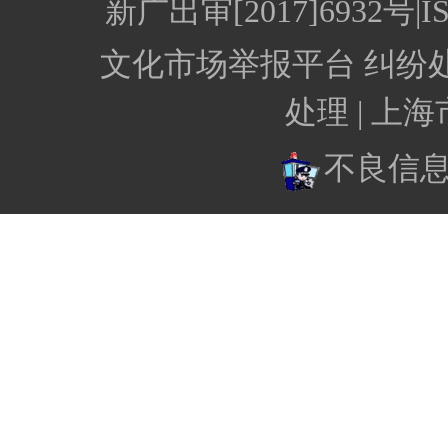
新广出审[2017]6932
文化市场举报平台
纠纷
处理 |
上海
不良信