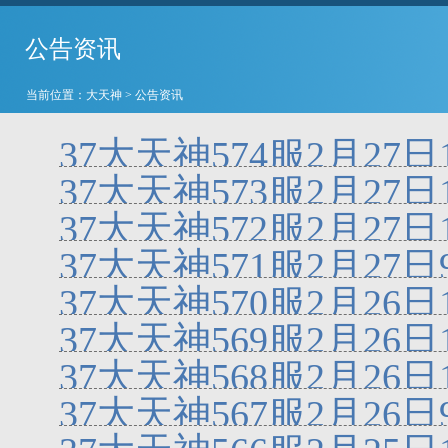
公告资讯
当前位置：
大天神
>
公告资讯
37大天神574服2月27
37大天神573服2月27
37大天神572服2月27
37大天神571服2月27
37大天神570服2月26
37大天神569服2月26
37大天神568服2月26
37大天神567服2月26