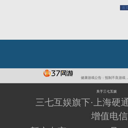
首
健康游戏公告：
抵制不良游戏，
关于三七互娱
三七互娱旗下·上海硬
增值电信业