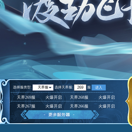
选择服类型:
选择
天界服
:
服
天界服
进入
天界269服
火爆开启
天界268服
火爆开启
天界267服
火爆开启
天界266服
火爆开启