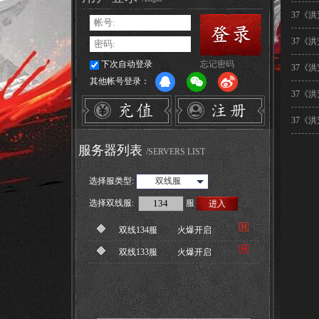
37《
37《
下次自动登录
忘记密码
37《
其他帐号登录：
37《
37《
服务器列表
/SERVERS LIST
选择服类型:
双线服
选择
双线服
:
服
进入
双线134服
火爆开启
双线133服
火爆开启