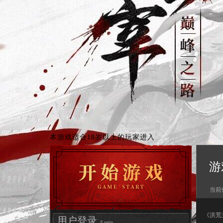
本游戏适合18岁以上的玩家进入
游
当前
《洪荒
用户登录
/Login