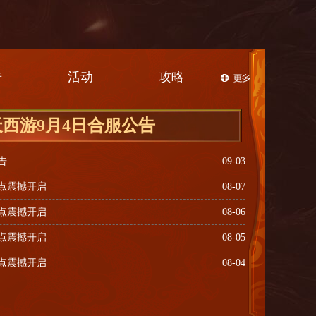
告
活动
攻略
天西游9月4日合服公告
告
09-03
9点震撼开启
08-07
9点震撼开启
08-06
9点震撼开启
08-05
9点震撼开启
08-04