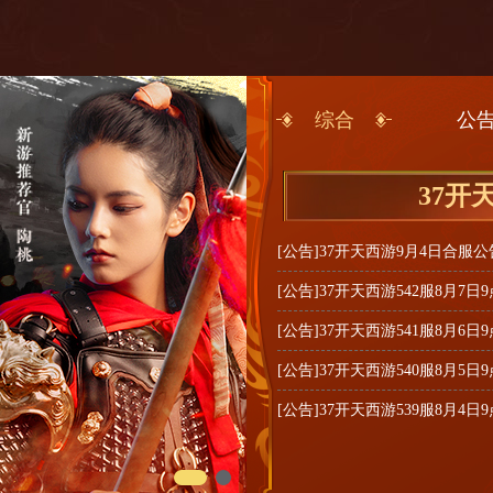
综合
公
37开
[公告]
37开天西游9月4日合服公
[公告]
37开天西游542服8月7日
[公告]
37开天西游541服8月6日
[公告]
37开天西游540服8月5日
[公告]
37开天西游539服8月4日