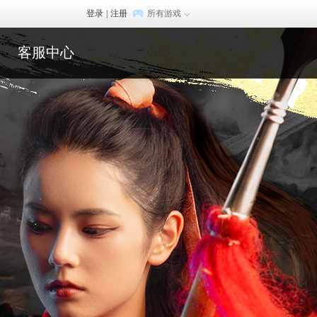
登录
|
注册
所有游戏
客服中心