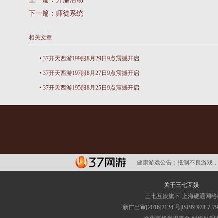
下一篇：
师徒系统
相关文章
•
37开天西游199服8月29日9点震撼开启
•
37开天西游197服8月27日9点震撼开启
•
37开天西游195服8月25日9点震撼开启
健康游戏公告：
抵制不良游戏，
关于三七互娱
三七互娱旗下·上海硬通网
新广出审[2016]2124 号|ISBN 