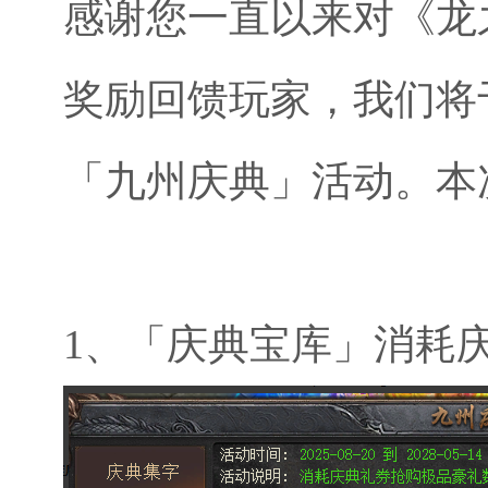
感谢您一直以来对
《
龙
奖励回馈玩家
，我们将
「九州庆典」活动
。本
1、
「庆典宝库」消耗