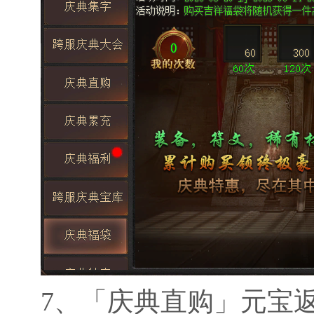
7、
「庆典直购」元宝