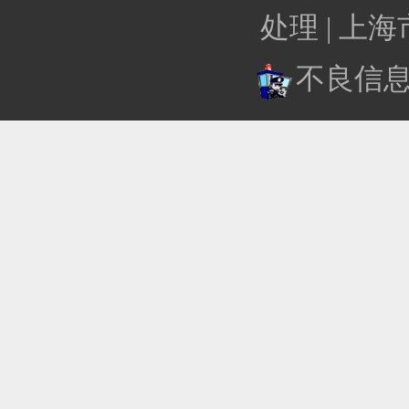
处理 |
上海
不良信