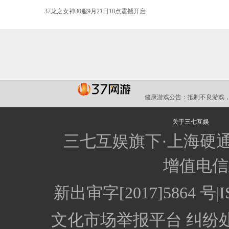
•
37龙之女神30服9月21日10点震撼开启
健康游戏公告：
抵制不良游戏，
关于三七互娱
三七互娱旗下·上海硬
增值电信业
新出审字[2017]5864
文化市场举报平台
纠纷