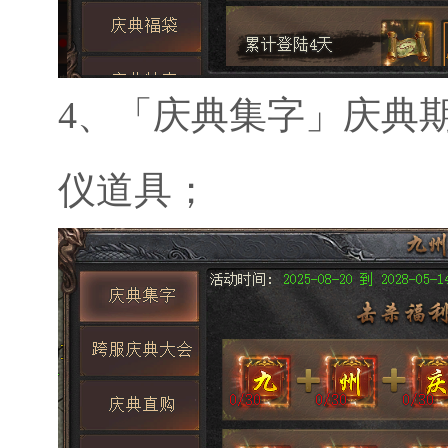
4、
「庆典集字」庆典
仪道具；