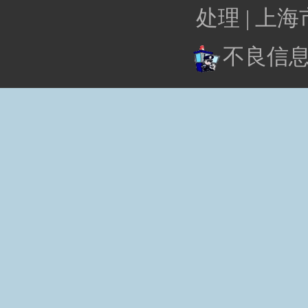
处理 |
上海
不良信