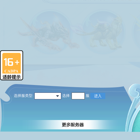
选择服类型:
选择
:
服
进入