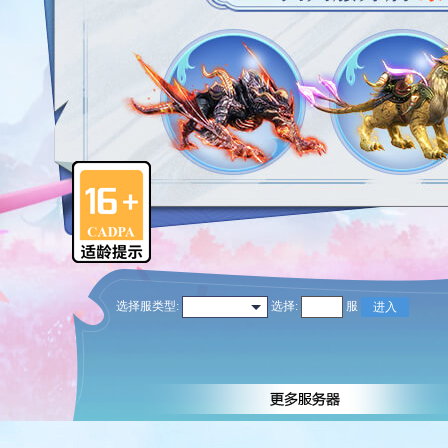
选择服类型:
选择
:
服
进入