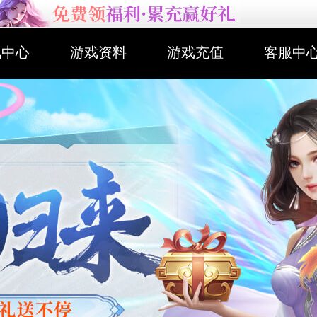
讯中心
游戏资料
游戏充值
客服中