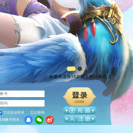
本游戏适合18岁以上的玩家进入
下次自动登录
忘记密码
其他帐号登录：