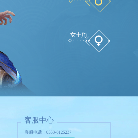
客服中心
客服电话：
0553-8125237