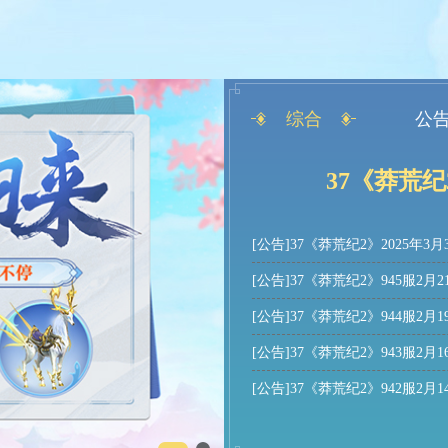
综合
公
37《莽荒纪
[公告]
37《莽荒纪2》2025年3
[公告]
37《莽荒纪2》945服2月
[公告]
37《莽荒纪2》944服2月
[公告]
37《莽荒纪2》943服2月
[公告]
37《莽荒纪2》942服2月