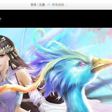
登录
|
注册
所有游戏
心