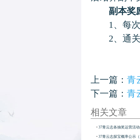
副本奖
1、每次通
2、通关或
上一篇：
青
下一篇：
青
相关文章
•
37青云志各抽奖运营活
•
37青云志探宝概率公示（