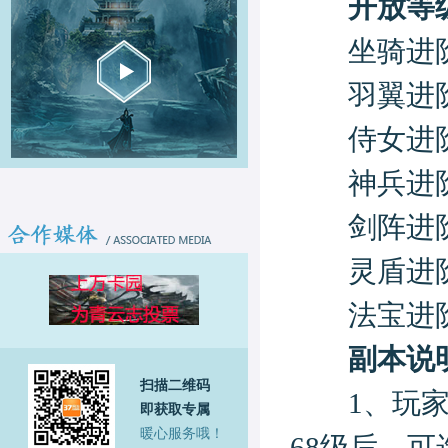
开放等
坐骑进阶
羽翼进阶
侍女进阶
神兵进阶
剑阵进阶
灵盾进阶
法宝进阶
副本说
扫描二维码
1、玩家等级
即获取专属
暖心服务哦！
68级后，