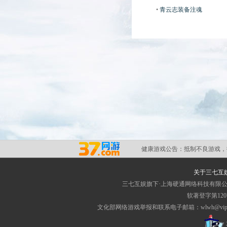
•
青云志装备注魂
健康游戏公告：
抵制不良游戏，
关于三七互
三七互娱旗下·上海硬通网络科技有限
软著登字第1207
文化部网络游戏举报和联系电子邮箱：wlwh@vip