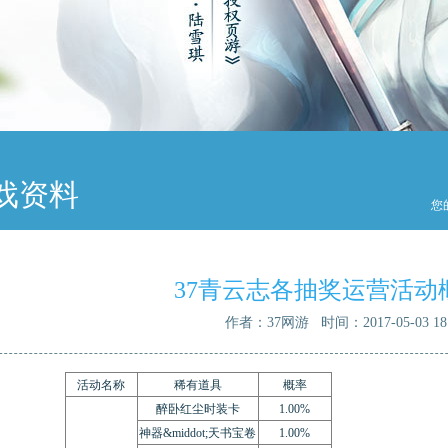
戏资料
您
37青云志各抽奖运营活动
作者：37网游 时间：2017-05-03 18:
活动名称
稀有道具
概率
醉卧红尘时装卡
1.00%
神器&middot;天书宝卷
1.00%