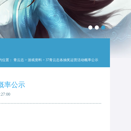
的位置：
青云志
>
游戏资料
> 37青云志各抽奖运营活动概率公示
概率公示
27:00