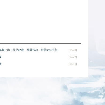
概率公示（天书秘卷、神鼎传功、世界boss挖宝）
[04/28]
魂
[02/22]
琢
[01/11]