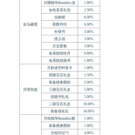
日曜精华&middot;龙
1.00%
金色圣灵礼包
2.50%
仙炼锁
6.00%
欢乐砸蛋
星辉符印
6.00%
长情书
3.00%
情义诏
3.00%
天宝密卷
3.00%
各系统悟性丹
0.80%
各系统技能书
1.80%
月影凌空时装卡
1.00%
四级宝石礼盒
2.50%
装备残卷图纸
5.00%
洪荒转盘
三级宝石礼盒
5.00%
技能书礼包
5.00%
二级宝石礼盒
16.00%
装备强化石
16.00%
月轮精华&middot;蛟
1.00%
装备残卷图纸
1.00%
月轮印记*3
4.00%