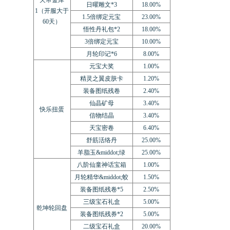
天帝金库
日曜雕文*3
18.00%
1（开服大于
1.5倍绑定元宝
23.00%
60天）
悟性丹礼包*2
18.00%
3倍绑定元宝
10.00%
月轮印记*6
8.00%
元宝大奖
1.00%
精灵之翼皮肤卡
1.20%
装备图纸残卷
2.40%
仙晶矿母
3.40%
快乐扭蛋
信物结晶
3.40%
天宝密卷
6.40%
舒筋活络丹
25.00%
羊脂玉&middot;绿
25.00%
八阶仙童神话宝箱
1.00%
月轮精华&middot;蛟
1.50%
装备图纸残卷*5
2.50%
三级宝石礼盒
5.00%
乾坤轮回盘
装备图纸残券*2
5.00%
二级宝石礼盒
20.00%