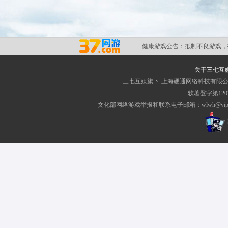
健康游戏公告：
抵制不良游戏，
关于三七互
三七互娱旗下·上海硬通网络科技有限
软著登字第1207
文化部网络游戏举报和联系电子邮箱：wlwh@vip