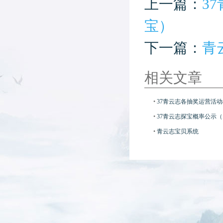
上一篇：
3
宝）
下一篇：
青
相关文章
•
37青云志各抽奖运营活
•
37青云志探宝概率公示（
•
青云志宝贝系统