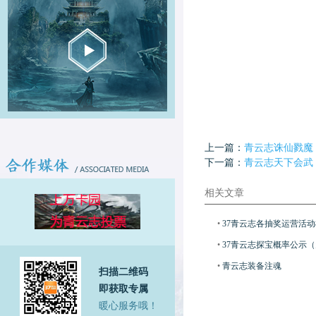
上一篇：
青云志诛仙戮魔
下一篇：
青云志天下会武
相关文章
•
37青云志各抽奖运营活
•
37青云志探宝概率公示（
•
青云志装备注魂
扫描二维码
即获取专属
暖心服务哦！