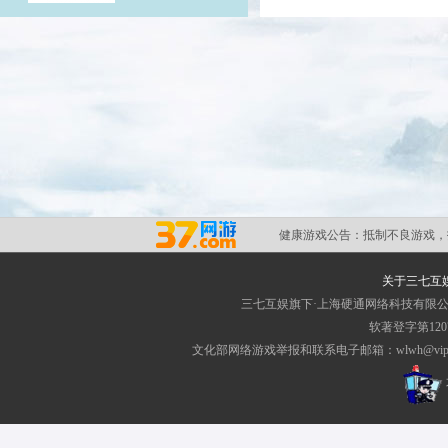
健康游戏公告：
抵制不良游戏，
关于三七互
三七互娱旗下·上海硬通网络科技有限
软著登字第1207
文化部网络游戏举报和联系电子邮箱：wlwh@vip