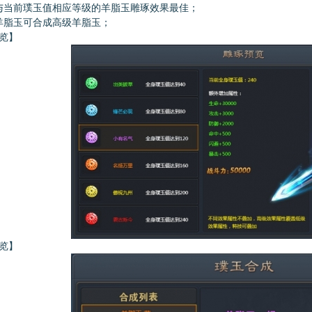
当前璞玉值相应等级的羊脂玉雕琢效果最佳；
脂玉可合成高级羊脂玉；
览】
览】