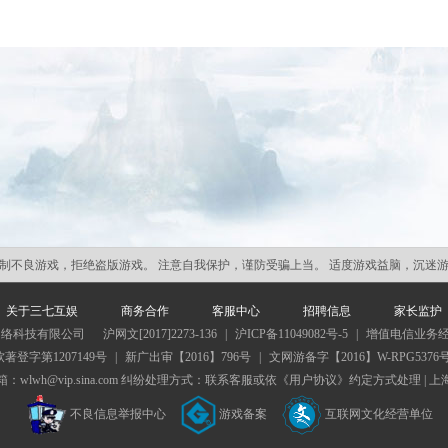
制不良游戏，拒绝盗版游戏。 注意自我保护，谨防受骗上当。 适度游戏益脑，沉迷
关于三七互娱
商务合作
客服中心
招聘信息
家长监护
网络科技有限公司
沪网文[2017]2273-136
|
沪ICP备11049082号-5
|
增值电信业务经营许
软著登字第1207149号
|
新广出审【2016】796号
|
文网游备字【2016】W-RPG5376
lwh@vip.sina.com 纠纷处理方式：联系客服或依《用户协议》约定方式处理 |
上
不良信息举报中心
游戏备案
互联网文化经营单位