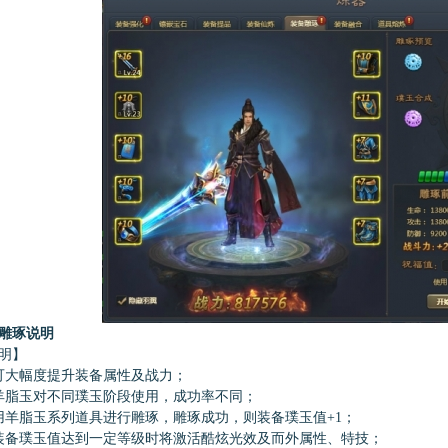
雕琢说明
明】
大幅度提升装备属性及战力；
脂玉对不同璞玉阶段使用，成功率不同；
脂玉系列道具进行雕琢，雕琢成功，则装备璞玉值+1；
备璞玉值达到一定等级时将激活酷炫光效及而外属性、特技；