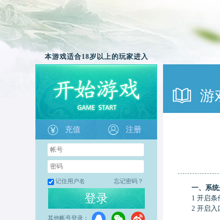
本游戏适合18岁以上的玩家进入
游
充值
注册
记住用户名
忘记密码？
一、系统
登录
1 开启条件
2 开启入口
其他帐号登录：