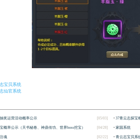
志宝贝系统
志仙官系统
各抽奖运营活动概率公示
[05/03]
•
37青云志探宝
探宝概率公示（天书秘卷、神鼎传功、世界boss挖宝）
[04/28]
•
家园系统
注魂
[02/22]
•
青云志宝贝系