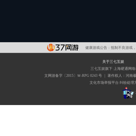
健康游戏公告：
抵制不良游戏，
关于三七互娱
三七互娱旗下·上海硬通网
文网游备字〔2015〕Ｗ-RPG 0243 号
|
著作权人：河南
文化市场举报平台
纠纷处理