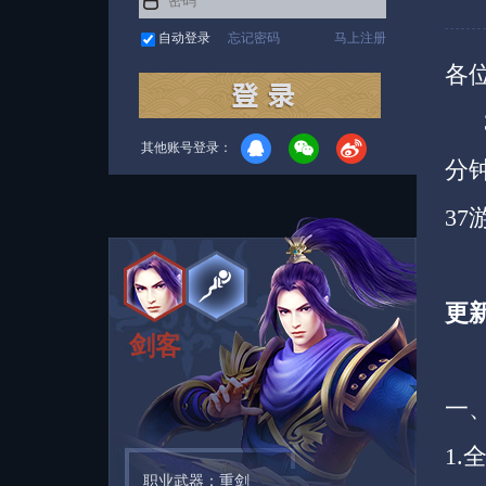
自动登录
忘记密码
马上注册
各
3
其他账号登录：
分
3
更
剑客
一
1
职业武器：重剑