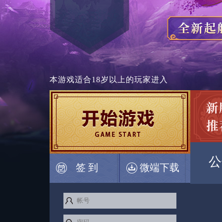
本游戏适合
18岁以上
的玩家进入
公
签 到
微端下载