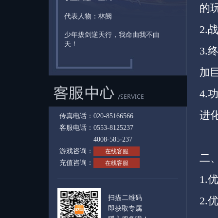
的
代表人物：林阙
2
少年拔剑逆天行，我命由我不由
天！
3
加
4
进
传真电话：020-85166566
客服电话：0553-8125237
4008-585-237
游戏咨询：
在线客服
二
充值咨询：
在线客服
1
扫描二维码
2
即获取专属