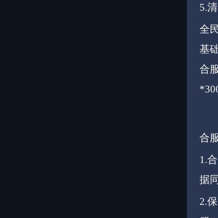
5.
全民
基
合服
*3
合
1.
据
2