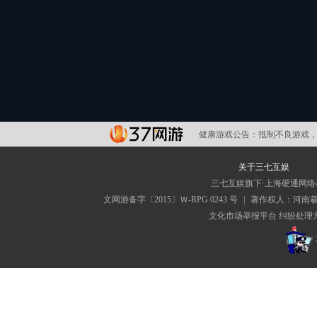
健康游戏公告：
抵制不良游戏，
关于三七互娱
三七互娱旗下·上海硬通网
文网游备字〔2015〕Ｗ-RPG 0243 号
|
著作权人：河南
文化市场举报平台
纠纷处理