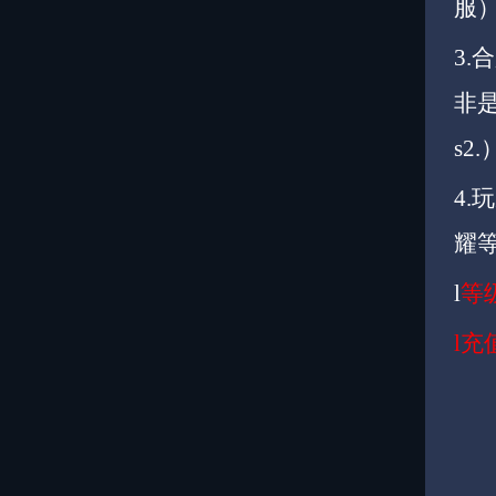
服
3
非
s2.
4
耀
l
等
l