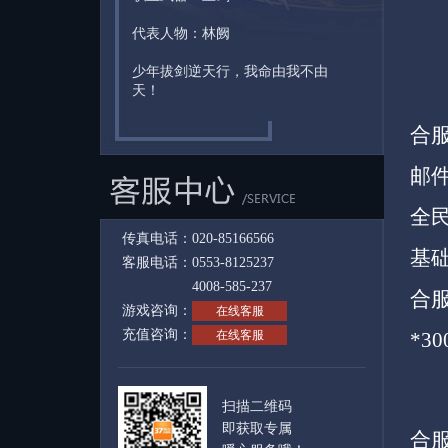
代表人物：林阙
少年拔剑逆天行，我命由我不由
天！
合
邮
全民
传真电话：020-85166566
基
客服电话：0553-8125237
4008-585-237
合服
游戏咨询：
在线客服
充值咨询：
在线客服
*3
扫描二维码
即获取专属
合