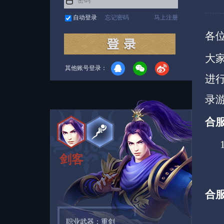
自动登录
忘记密码
马上注册
各
大
其他账号登录：
进
录
合
12
剑客
合
职业武器：重剑