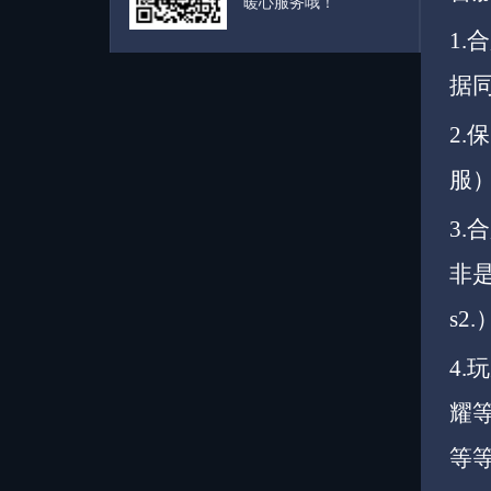
暖心服务哦！
1.
据
2
服
3
非
s2.
4
耀
等