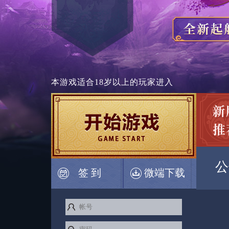
本游戏适合
18岁以上
的玩家进入
公
签 到
微端下载