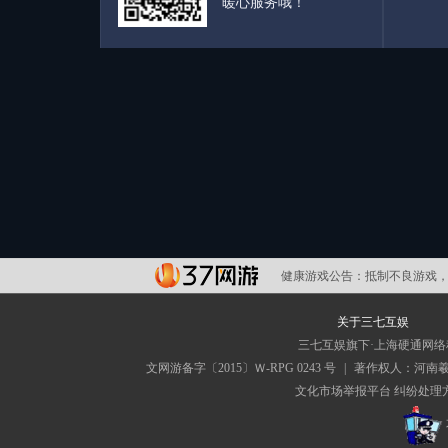
暖心服务哦！
健康游戏公告：
抵制不良游戏，
关于三七互娱
三七互娱旗下·上海硬通网
文网游备字〔2015〕Ｗ-RPG 0243 号
|
著作权人：河南
文化市场举报平台
纠纷处理