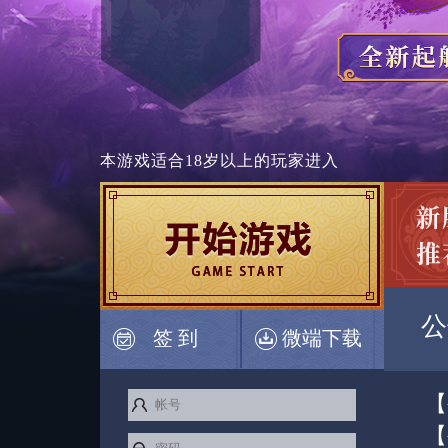
本游戏适合
18岁以上
的玩家进入
公
签 到
微端下载
【
【