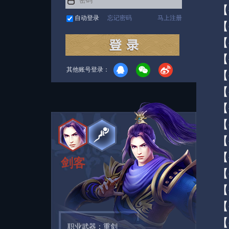
【
自动登录
忘记密码
马上注册
【
【
【
其他账号登录：
【
【
【
【
【
【
剑客
【
【
【
【
职业武器：重剑