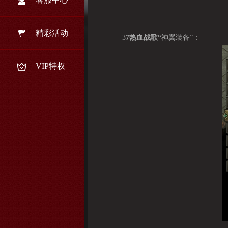
精彩活动
3
7热血战歌“
神翼装备”：
VIP特权