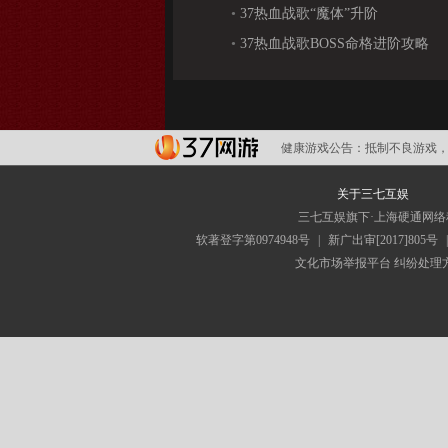
•
37热血战歌“魔体”升阶
•
37热血战歌BOSS命格进阶攻略
健康游戏公告：
抵制不良游戏，
关于三七互娱
三七互娱旗下·上海硬通网
软著登字第0974948号
|
新广出审[2017]805号
文化市场举报平台
纠纷处理