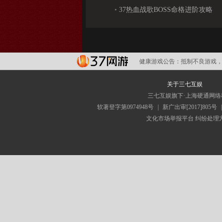
•
37热血战歌BOSS命格进阶攻略
健康游戏公告：
抵制不良游戏，
关于三七互娱
三七互娱旗下·上海硬通网
软著登字第0974948号
|
新广出审[2017]805号
文化市场举报平台
纠纷处理